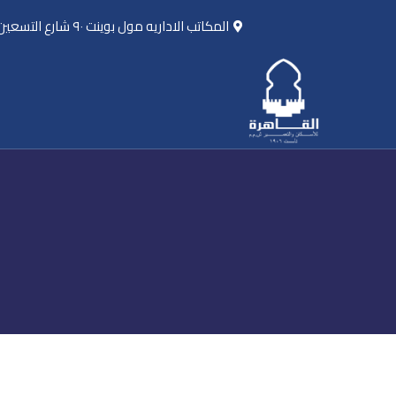
المكاتب الاداريه مول بوينت ٩٠ شارع التسعين الجنوبي امام الجامعه الامريكيه