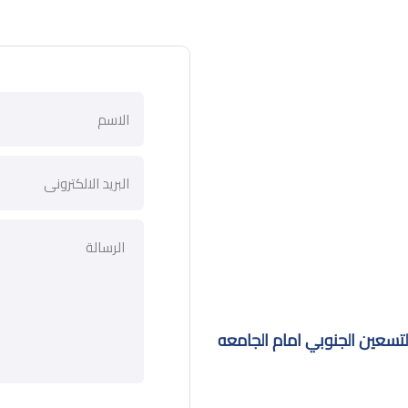
اريه مول بوينت ٩٠ شارع التسعين الجنوبي امام الجامعه